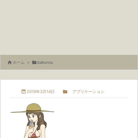

ホーム
>

bakurou

2019年3月14日

アプリケーション