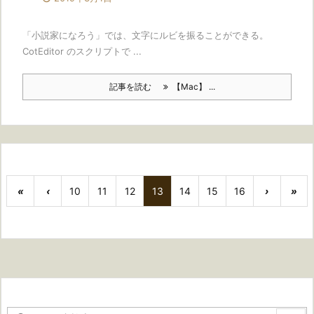
「小説家になろう」では、文字にルビを振ることができる。
CotEditor のスクリプトで ...
記事を読む
【Mac】 ...
«
‹
10
11
12
13
14
15
16
›
»