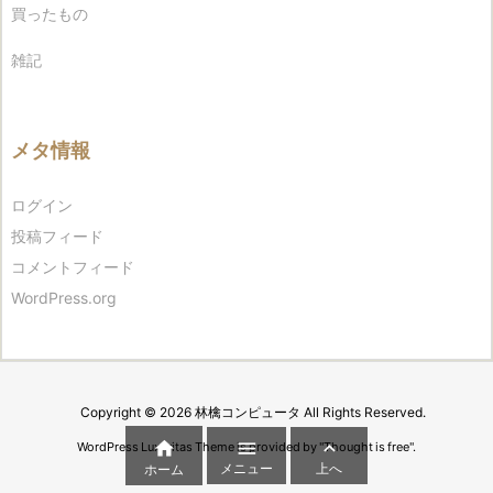
買ったもの
雑記
メタ情報
ログイン
投稿フィード
コメントフィード
WordPress.org
Copyright ©
2026
林檎コンピュータ
All Rights Reserved.



WordPress Luxeritas Theme is provided by "
Thought is free
".
メニュー
上へ
ホーム