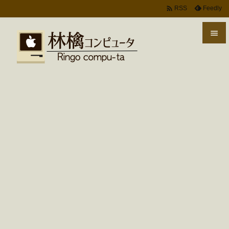

Feedly
RSS


メニ

サイ

前へ

次へ

検索