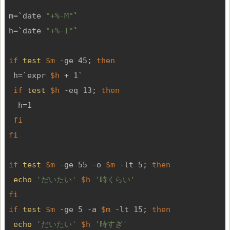
m=`date 
"+%-M"
`

h=`date 
"+%-I"
`

if
test
$m
 -ge 45; 
then
 h=`expr 
$h
 + 1`

if
test
$h
 -eq 13; 
then
  h=1

fi
fi
if
test
$m
 -ge 55 -o 
$m
 -lt 5; 
then
echo
'だいたい'
$h
'時くらい'
fi
if
test
$m
 -ge 5 -a 
$m
 -lt 15; 
then
echo
'だいたい'
$h
'時すぎ'