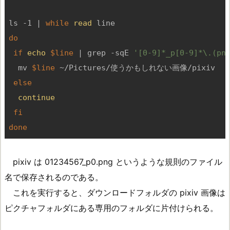
ls -1 | 
while
read
do
if
echo
$line
 | grep -sqE 
'[0-9]*_p[0-9]*\.(pn
  mv 
$line
 ~/Pictures/使うかもしれない画像/pixiv

else
continue
fi
done
pixiv は 01234567_p0.png というような規則のファイル
名で保存されるのである。
これを実行すると、ダウンロードフォルダの pixiv 画像は
ピクチャフォルダにある専用のフォルダに片付けられる。