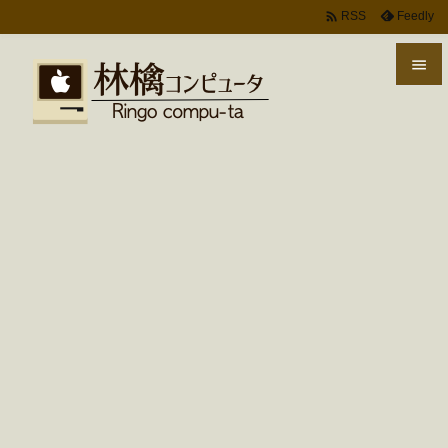

Feedly
RSS


メニ

サイ

前へ

次へ

検索