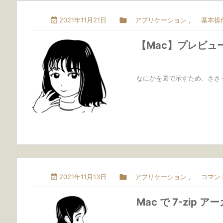

2021年11月21日

アプリケーション
,
基本操
【Mac】プレビュー
なにかを図で示すため、ささっと

2021年11月13日

アプリケーション
,
コマン
Mac で 7-zip