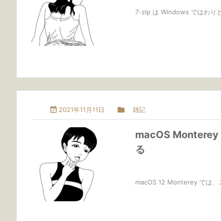
7-zip は Windows 

2021年11月11日

雑記
macOS Mont
る
macOS 12 Monterey