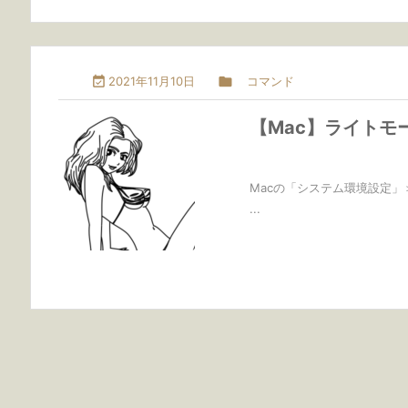

2021年11月10日

コマンド
【Mac】ライトモ
Macの「システム環境設定
...