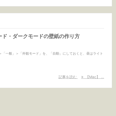
ード・ダークモードの壁紙の作り方
」＞「一般」＞「外観モード」を、「自動」にしておくと、昼はライト
記事を読む
【Mac】 ...