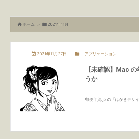

ホーム
>

2021年11月

2021年11月27日

アプリケーション
【未確認】Mac の年
うか
郵便年賀.jp の「はがきデザ