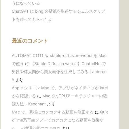
うになっている
ChatGPT に bing の壁紙を取得するシェルスクリプ
トを作ってもらったよ
最近のコメント
AUTOMATIC1111 版 stable-diffusion-webui を Mac
で使う
に
【Stable Diffusion web ui】ControlNetで
男性や棒人間から美女画像を生成してみる | autotec
h
より
Apple シリコン Mac で、アプリがネイティブか intel
かを確認する
に
MacでのCPUアーキテクチャーの確
認方法 – Kenchant
より
Mac で、異様にカクカクする動画を修正する
に
Quic
kTime系再生ソフトでカクカクになる動画を修復す
る。 – 桃源老師のつぶやき
より