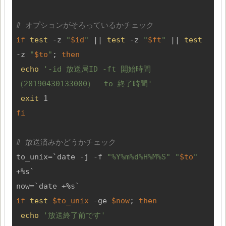
# オプションがそろっているかチェック
if
test
 -z 
"
$id
"
 || 
test
 -z 
"
$ft
"
 || 
test
-z 
"
$to
"
; 
then
echo
'-id 放送局ID -ft 開始時間
（20190430133000） -to 終了時間'
exit
fi
# 放送済みかどうかチェック
to_unix=`date -j -f 
"%Y%m%d%H%M%S"
"
$to
"
+%s`

if
test
$to_unix
 -ge 
$now
; 
then
echo
'放送終了前です'