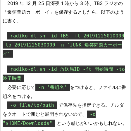
2019 年 12 月 25 日深夜 1 時から 3 時、TBS ラジオの
「爆笑問題カーボーイ」を保存するとしたら、以下のよう
に書く。
radiko-dl.sh -id TBS -ft 20191225010000
-to 20191225030000 -n 'JUNK 爆笑問題カーボー
イ'
radiko-dl.sh -id 放送局ID -ft 開始時間 -to
終了時間
必要に応じて
をつけると、ファイルに番
-n '番組名'
組名をつける。
で保存先を指定できる。チルダ
-o file/to/path
をクオートで囲むと展開されないので、
-o
という感じがいいかもしれない。
"$HOME/Downloads"