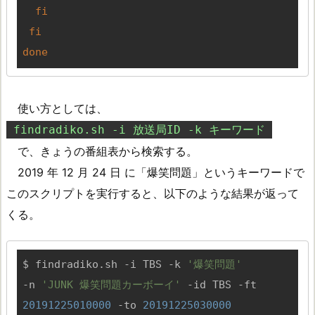
fi
fi
done
使い方としては、
findradiko.sh -i 放送局ID -k キーワード
で、きょうの番組表から検索する。
2019 年 12 月 24 日 に「爆笑問題」というキーワードで
このスクリプトを実行すると、以下のような結果が返って
くる。
$ findradiko.sh -i TBS -k 
'爆笑問題'
-n 
'JUNK 爆笑問題カーボーイ'
 -id TBS -ft 
20191225010000
 -to 
20191225030000