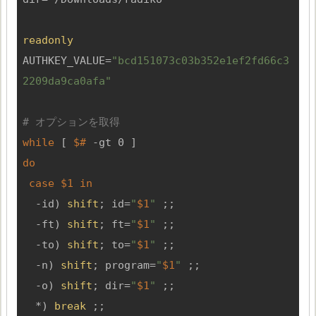
readonly
AUTHKEY_VALUE=
"bcd151073c03b352e1ef2fd66c3
2209da9ca0afa"
# オプションを取得
while
 [ 
$#
do
case
$1
in
  -id) 
shift
; id=
"
$1
"
 ;;

  -ft) 
shift
; ft=
"
$1
"
 ;;

  -to) 
shift
; to=
"
$1
"
 ;;

  -n) 
shift
; program=
"
$1
"
 ;;

  -o) 
shift
; dir=
"
$1
"
 ;;

  *) 
break
 ;;
