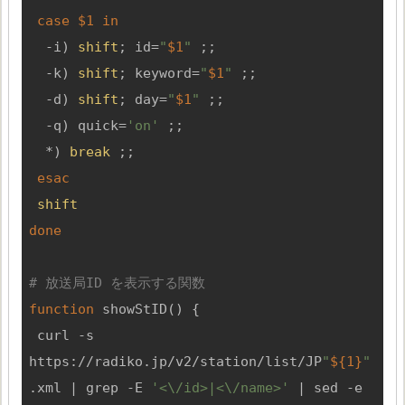
case
$1
in
  -i) 
shift
; id=
"
$1
"
 ;;

  -k) 
shift
; keyword=
"
$1
"
 ;;

  -d) 
shift
; day=
"
$1
"
 ;;

  -q) quick=
'on'
 ;;

  *) 
break
 ;;

esac
shift
done
# 放送局ID を表示する関数
function
showStID
() {

 curl -s 
https://radiko.jp/v2/station/list/JP
"
${1}
"
.xml | grep -E 
'<\/id>|<\/name>'
 | sed -e 