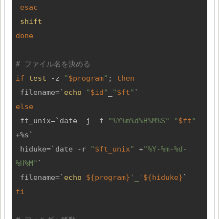
esac
shift
done
# ファイル名を決める
if
test
 -z 
"
$program
"
; 
then
 filename=`
echo
"
$id
"
_
"
$ft
"
else
 ft_unix=`date -j -f 
"%Y%m%d%H%M%S"
"
$ft
"
+%s`

 hiduke=`date -r 
"
$ft_unix
"
 +
"%Y-%m-%d-
%H%M"
`

 filename=`
echo
${program}
'_'
${hiduke}
fi