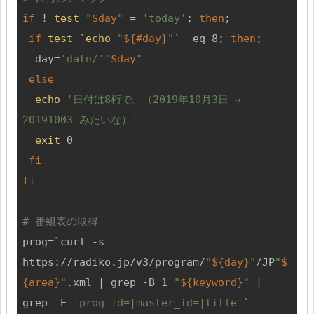
if
 ! 
test
"
$day
"
 = 
'today'
; 
then
;

if
test
 `
echo
"
${#day}
"
` -eq 8; 
then
;

  day=
'date/'
"
$day
"
else
echo
'日付は8桁で。（2019年10月3日 → 
20191003 みたいな）'
exit
 0

fi
fi
# 番組表の取得
prog=`curl -s 
https://radiko.jp/v3/program/
"
${day}
"
/JP
"
$
{area}
"
.xml | grep -B 1 
"
${keyword}
"
 | 
grep -E 
'prog id=|master_id=|title'
`
