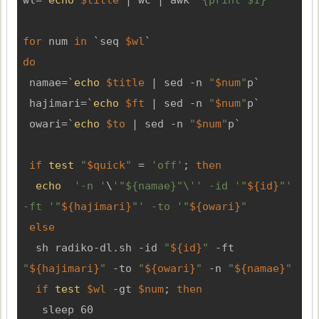
wl=`
echo
$title
 | wc | awk 
'{print $1}'
`

for
 num 
in
 `seq 
$wl
do
 namae=`
echo
$title
 | sed -n 
"
$num
"
p`

 hajimari=`
echo
$ft
 | sed -n 
"
$num
"
p`

 owari=`
echo
$to
 | sed -n 
"
$num
"
p`

if
test
"
$quick
"
 = 
'off'
; 
then
echo
'-n '
\
'"${namae}"\'
' -id '
"
${id}
"
' 
-ft '
"
${hajimari}
"
' -to '
"
${owari}
"
else
  sh radiko-dl.sh -id 
"
${id}
"
 -ft 
"
${hajimari}
"
 -to 
"
${owari}
"
 -n 
"
${namae}
"
if
test
$wl
 -gt 
$num
; 
then
   sleep 60
