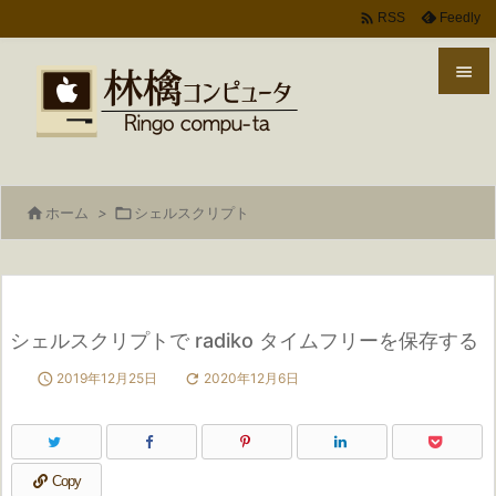

Feedly
RSS


メニ

サイ

ホーム
>

シェルスクリプト

前へ

次へ
シェルスクリプトで radiko タイムフリーを保存する

検索

2019年12月25日

2020年12月6日
Copy