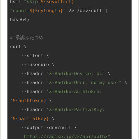
bs=1 
"skip=
${keyoffset}
"
"count=
${keylength}
"
 2> /dev/null | 
base64)

# 承認ふたつめ
curl \

    --silent \

    --insecure \

    --header 
"X-Radiko-Device: pc"
 \

    --header 
"X-Radiko-User: dummy_user"
 \

    --header 
'X-Radiko-AuthToken: 
'
${authtoken}
 \

    --header 
'X-Radiko-PartialKey: 
'
${partialkey}
 \

    --output /dev/null \

"https://radiko.jp/v2/api/auth2"