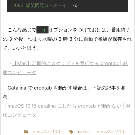
'JUNK 爆笑問題カーボーイ'
 -q
こんな感じで
オプションをつけておけば、番組終了
-q
の 3 分後、つまり水曜の 3 時 3 分に自動で番組が保存され
て、いいと思う。
・
【Mac】定期的にスクリプトを実行する crontab | 林
檎コンピュータ
Catalina で crontab を動かす場合は、下記の記事を参
考。
・
macOS 10.15 catalina にしたら crontab が動かない | 林
檎コンピュータ

シェルスクリプト

radiko
,
シェルスクリプト