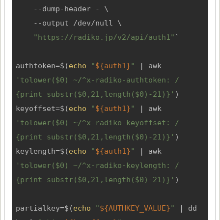
    --dump-header - \

    --output /dev/null \

"https://radiko.jp/v2/api/auth1"
`

authtoken=$(
echo
"
${auth1}
"
 | awk 
'tolower($0) ~/^x-radiko-authtoken: / 
{print substr($0,21,length($0)-21)}'
)

keyoffset=$(
echo
"
${auth1}
"
 | awk 
'tolower($0) ~/^x-radiko-keyoffset: / 
{print substr($0,21,length($0)-21)}'
)

keylength=$(
echo
"
${auth1}
"
 | awk 
'tolower($0) ~/^x-radiko-keylength: / 
{print substr($0,21,length($0)-21)}'
)

partialkey=$(
echo
"
${AUTHKEY_VALUE}
"
 | dd 