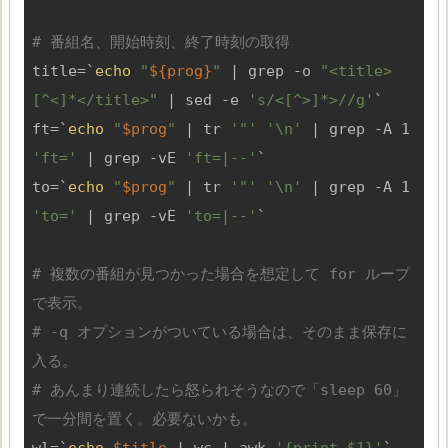
# 番組名、開始時刻、終了時刻の取得
title=`
echo
"
${prog}
"
 | grep -o 
"<title>
[^<]*</title>"
 | sed -e 
's/<[^>]*>//g'
`

ft=`
echo
"
$prog
"
 | tr 
'"'
'\n'
 | grep -A 1 
'ft='
 | grep -vE 
'ft=|--'
`

to=`
echo
"
$prog
"
 | tr 
'"'
'\n'
 | grep -A 1 
'to='
 | grep -vE 
'to=|--'
`

# 複数の番組が見つかった場合を想定して for ループ
で表示。
# -q オプションがついている場合は、そのまま保存に
入る。
# あんまり連続したら怒られそうなので「sleep 60」
で一分間を置く。必要ないかも。