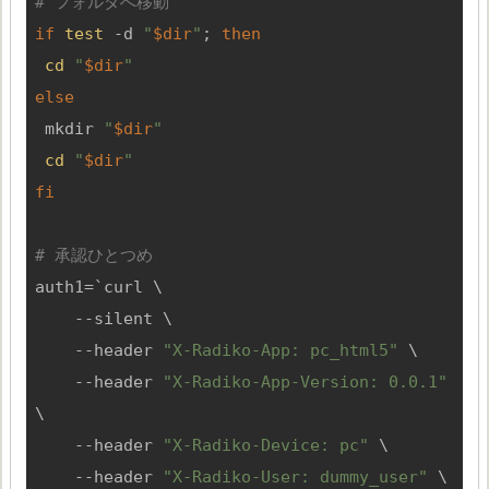
# フォルダへ移動
if
test
 -d 
"
$dir
"
; 
then
cd
"
$dir
"
else
 mkdir 
"
$dir
"
cd
"
$dir
"
fi
# 承認ひとつめ
auth1=`curl \

    --silent \

    --header 
"X-Radiko-App: pc_html5"
 \

    --header 
"X-Radiko-App-Version: 0.0.1"
\

    --header 
"X-Radiko-Device: pc"
 \

    --header 
"X-Radiko-User: dummy_user"
 \
