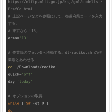
https://nlftp.mlit.go.jp/ksj/gml/codelist/
PrefCd.html
# 上記ページなどを参照にして、都道府県コードを入力
する。
# 東京なら「13」
area=
'13'
# 作業場のフォルダへ移動する。dl-radiko.sh の作
業場とあわせる
cd
 ~/Downloads/radiko

quick=
'off'
day=
'today'
# オプションの取得
while
 [ 
$#
do