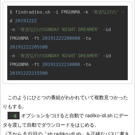
$ findradiko.sh -i FMGUNMA -k 
'有吉弘行の'
 -
d 
20191222
-n 
'有吉弘行のSUNDAY NIGHT DREAMER'
 -id 
FMGUNMA -ft 
20191222200000
 -to 
20191222205500
-n 
'有吉弘行のSUNDAY NIGHT DREAMER'
 -id 
FMGUNMA -ft 
20191222210000
 -to 
20191222215500
このようにひとつの番組がわかれていて複数見つかった
りもする。
オプションをつけると自動で radiko-dl.sh にデー
-q
タを渡して自動でダウンロードをはじめる。
（下から 6 行目の「sh radiko-dl.sh」を正確なパスに書き