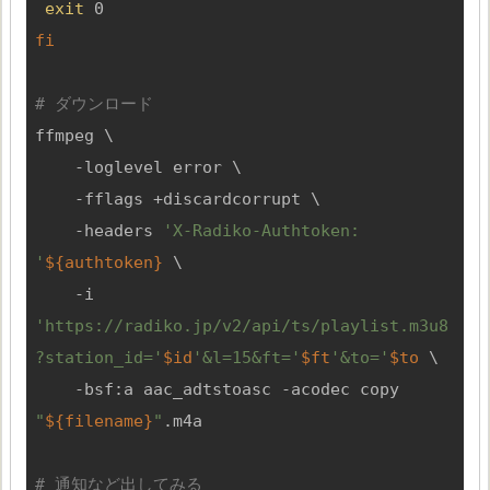
exit
fi
# ダウンロード
ffmpeg \

    -loglevel error \

    -fflags +discardcorrupt \

    -headers 
'X-Radiko-Authtoken: 
'
${authtoken}
 \

    -i 
'https://radiko.jp/v2/api/ts/playlist.m3u8
?station_id='
$id
'&l=15&ft='
$ft
'&to='
$to
 \

    -bsf:a aac_adtstoasc -acodec copy 
"
${filename}
"
.m4a

# 通知など出してみる