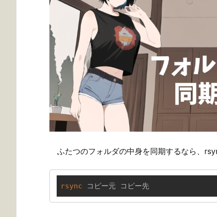
ふたつのフォルダの中身を同期するなら、rsy
rsync
 コピー元 コピー先