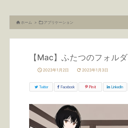

ホーム
>

アプリケーション
【Mac】ふたつのフォル

2023年1月2日

2023年1月3日
Twitter
Facebook
Pin it
LinkedIn