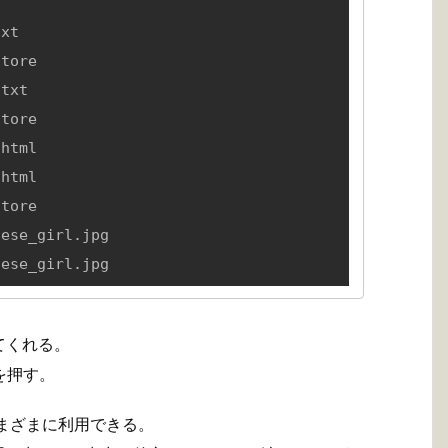
tore

tore

html

tore

ese_girl.jpg

nese_girl.jpg
てくれる。
を押す。
さまざまに利用できる。