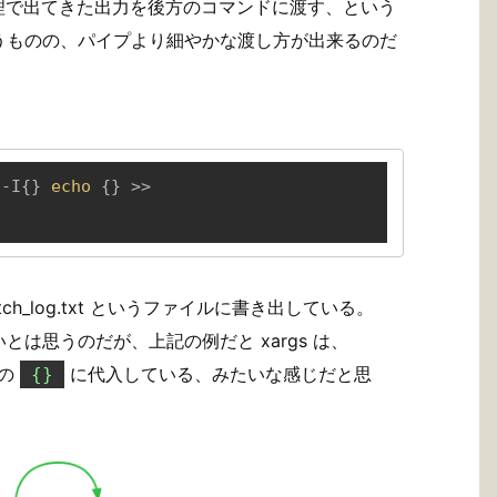
処理で出てきた出力を後方のコマンドに渡す、という
うものの、パイプより細やかな渡し方が出来るのだ
。
 -I{} 
echo
 {} >> 
atch_log.txt というファイルに書き出している。
思うのだが、上記の例だと xargs は、
方の
に代入している、みたいな感じだと思
{}