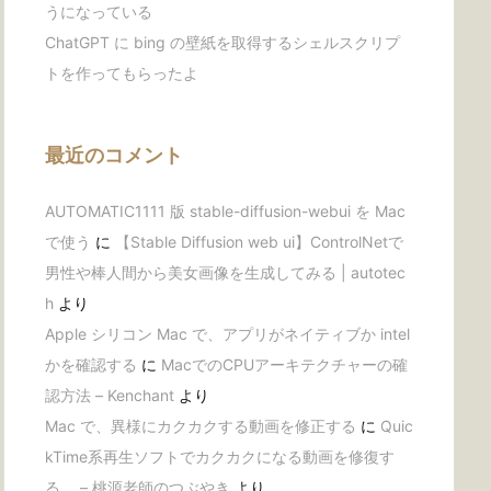
うになっている
ChatGPT に bing の壁紙を取得するシェルスクリプ
トを作ってもらったよ
最近のコメント
AUTOMATIC1111 版 stable-diffusion-webui を Mac
で使う
に
【Stable Diffusion web ui】ControlNetで
男性や棒人間から美女画像を生成してみる | autotec
h
より
Apple シリコン Mac で、アプリがネイティブか intel
かを確認する
に
MacでのCPUアーキテクチャーの確
認方法 – Kenchant
より
Mac で、異様にカクカクする動画を修正する
に
Quic
kTime系再生ソフトでカクカクになる動画を修復す
る。 – 桃源老師のつぶやき
より