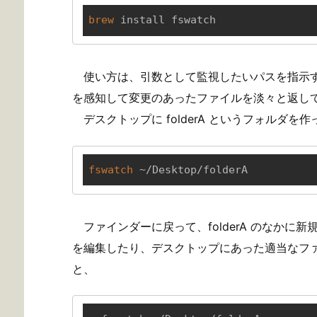
brew
 install fswatch
使い方は、引数として監視したいパスを指示
を感知して変更のあったファイルを淡々と返し
デスクトップに folderA というフォルダを
fswatch
 ~/Desktop/folderA
ファインダーに戻って、folderA のなか
を編集したり、デスクトップにあった適当なフ
と、