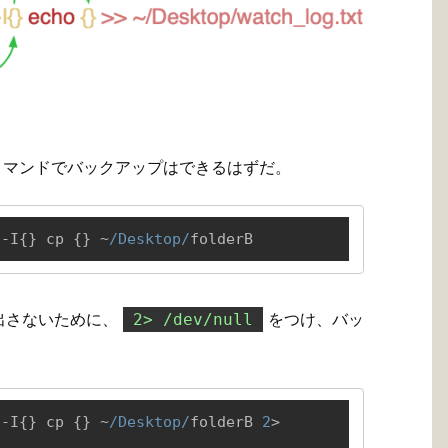
 コマンドでバックアップはできるはずだ。
 -I{} cp {} ~
/Desktop/
folderB
出さないために、
をつけ、バッ
2> /dev/null
 -I{} cp {} ~
/Desktop/
folderB 
2
> 