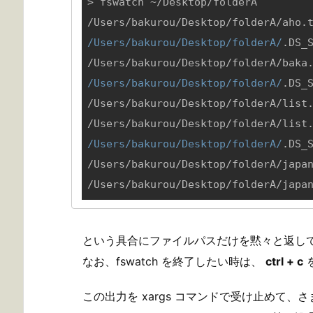
> fswatch ~/Desktop/folderA

/Users/bakurou/Desktop/folderA/
.DS_S
/Users/bakurou/Desktop/folderA/
.DS_S
/Users/bakurou/Desktop/folderA/list.
/Users/bakurou/Desktop/folderA/
.DS_S
/Users/bakurou/Desktop/folderA/japan
/Users/bakurou/Desktop/folderA/japa
という具合にファイルパスだけを黙々と返し
なお、fswatch を終了したい時は、
ctrl + c
この出力を xargs コマンドで受け止めて、