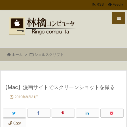

Feedly
RSS


メニ

サイ

ホーム
>

シェルスクリプト

前へ

次へ
【Mac】漫画サイトでスクリーンショットを撮る

検索

2019年8月31日
Copy