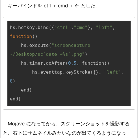
キーバインドを ctrl + cmd + ← とした。
hs.hotkey.bind({
"ctrl"
,
"cmd"
}, 
"left"
, 
function
()
hs
.
execute
(
"screencapture 
~/Desktop/sc`date +%s`.png"
)
hs
.
timer
.
doAfter
(
0.5
, function
()
        hs.eventtap.keyStroke
({}, 
"left"
, 
0
)
    end)
end
)
Mojave になってから、スクリーンショットを撮影する
と、右下にサムネイルみたいなのが出てくるようになっ