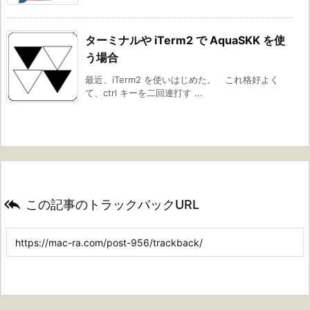
ターミナルや iTerm2 で AquaSKK を使
う場合
最近、iTerm2 を使いはじめた。 これ格好よく
て、ctrl キーを二回連打す ...

この記事のトラックバックURL