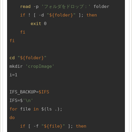
read
 -p 
'フォルダをドロップ：'
 folder

if
 ! [ -d 
"
${folder}
"
 ]; 
then
exit
 0

fi
fi
cd
"
${folder}
"
mkdir 
'cropImage'
i=1

IFS_BACKUP=
$IFS
IFS=$
'\n'
for
 file 
in
do
if
 [ -f 
"
${file}
"
 ]; 
then