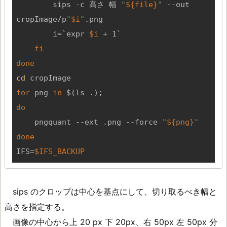
        sips -c 高さ 幅 
"
${file}
"
 --out 
cropImage/p
"
$i
"
.png

        i=`expr 
$i
 + 1`

fi
done
cd
for
 png 
in
do
    pngquant --ext .png --force 
"
${png}
"
done
IFS=
$IFS_BACKUP
sips のクロップは中心を基点にして、切り取るべき幅と
高さを指定する。
画像の中心から上 20 px 下 20px、右 50px 左 50px 分