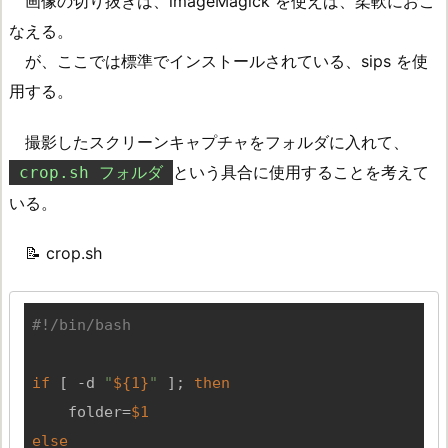
画像の切り抜きは、imageMagick を使えば、柔軟におこ
なえる。
が、ここでは標準でインストールされている、sips を使
用する。
撮影したスクリーンキャプチャをフォルダに入れて、
という具合に使用することを考えて
crop.sh フォルダ
いる。
📝 crop.sh
if
 [ -d 
"
${1}
"
 ]; 
then
    folder=
$1
else