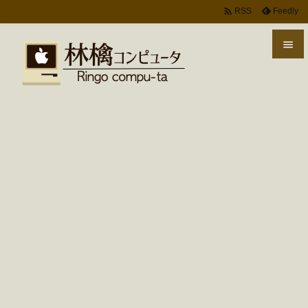

Feedly
RSS


メニ

サイ

前へ

次へ

検索