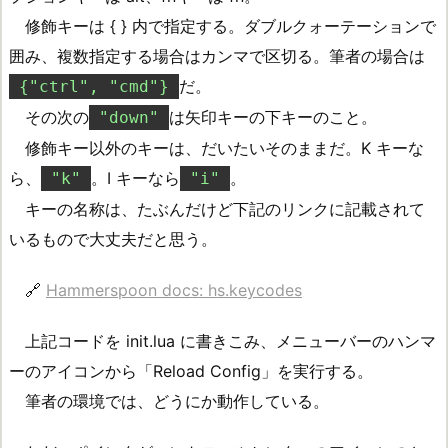
修飾キーは { } 内で指定する。ダブルクォーテーションで
囲み、複数指定する場合はカンマで区切る。筆者の場合は
だ。
{"ctrl", "cmd"}
その次の
は矢印キーの下キーのこと。
"down"
修飾キー以外のキーは、だいたいそのままだ。K キーな
ら、
。I キーなら
。
"k"
"i"
キーの名称は、たぶんだけど下記のリンクに記載されて
いるもので大丈夫だと思う。
🔗
Hammerspoon docs: hs.keycodes
上記コードを init.lua に書きこみ、メニューバーのハンマ
ーのアイコンから「Reload Config」を実行する。
筆者の環境では、どうにか動作している。