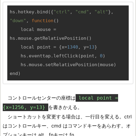
hs.hotkey.bind({
"ctrl"
, 
"cmd"
, 
"alt"
}, 
"down"
, 
function
(
)

local
mouse
 = 
hs
.
mouse
.
getRelativePosition
(
)

local
point
 = 
{x=
1340
, y=
13
}

    hs.eventtap.leftClick(point, 
0
)

    hs.mouse.setRelativePosition(mouse)

end)
コントロールセンターの座標は
local point =
を書きかえる。
{x=1256, y=13}
ショートカットを変更する場合は、一行目を変える。ctrl
はコントロールキー、cmd はコマンドキーをあらわす。オ
プションキーは alt、fnキーは fn。