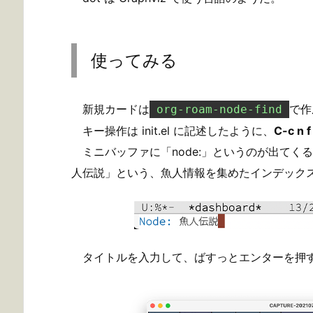
使ってみる
新規カードは
で作
org-roam-node-find
キー操作は init.el に記述したように、
C-c n f
ミニバッファに「node:」というのが出てく
人伝説」という、魚人情報を集めたインデック
タイトルを入力して、ばすっとエンターを押