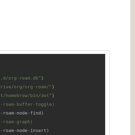
s.d/org-roam.db"
)

Drive/org/org-roam/"
)

pt/homebrew/bin/dot"
)

-roam-buffer-toggle)

-roam-node-find)

-roam-graph)

-roam-node-insert)
