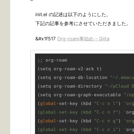
init.el の記述は以下のようにした。
下記の記事を参考にさせていただきました。
&#x1f517
Org-roam事始め – Qiita
;; org-roam

(setq org-roam-v2-ack t)

(setq org-roam-db-location 
"~/.emac
(setq org-roam-directory 
"~/pCloud 
(setq org-roam-graph-executable 
"/o
(
global
-set-key (kbd 
"C-c n l"
) 
'org
(global-set-key (kbd "C-c n f") '
org
(
global
-set-key (kbd 
"C-c n g"
) 
'org
(global-set-key (kbd "C-c n i") '
org