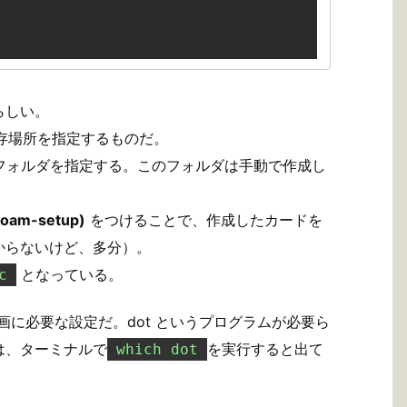
らしい。
存場所を指定するものだ。
フォルダを指定する。このフォルダは手動で作成し
roam-setup)
をつけることで、作成したカードを
からないけど、多分）。
となっている。
c
画に必要な設定だ。dot というプログラムが必要ら
は、ターミナルで
を実行すると出て
which dot