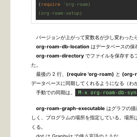
(
require
'org-roam)

(org-roam-setup)
バージョンが上がって変数名が少し変わった
org-roam-db-location
はデータベースの保
org-roam-directory
でファイルを保存する
た。
最後の 2 行、
(require 'org-roam)
と
(org-
データベースに同期してくれるようになる（わ
手動での同期は、
M-x org-roam-db-syn
org-roam-graph-executable
はグラフの描
しく、プログラムの場所を指定している。場所
くる。
dot は Graphviz で使う言語のようだ。