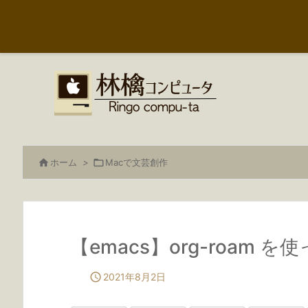

ホーム
>

Macで文芸創作
【emacs】org-roam 

2021年8月2日