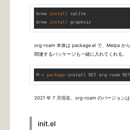
brew 
install
 sqlite

brew 
install
 graphviz
org-roam 本体は package.el で、M
関連するパッケージも一緒に入れてくれる。
M-
x
package
-install RET org-roam RE
2021 年 7 月現在、org-roam のバージョン
init.el