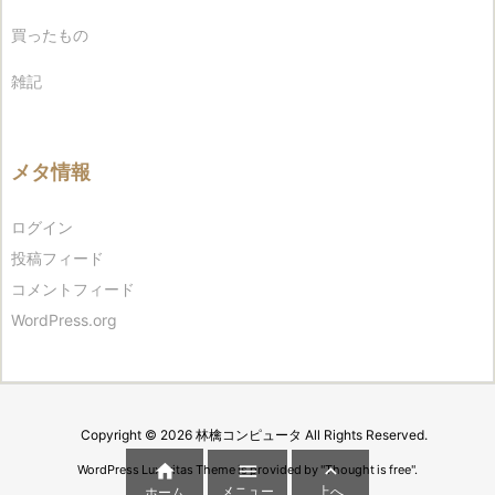
買ったもの
雑記
メタ情報
ログイン
投稿フィード
コメントフィード
WordPress.org
Copyright ©
2026
林檎コンピュータ
All Rights Reserved.



WordPress Luxeritas Theme is provided by "
Thought is free
".
メニュー
上へ
ホーム