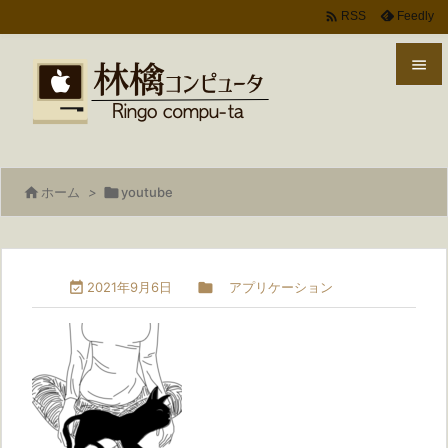

Feedly
RSS


メニ

サイ

ホーム
>

youtube

前へ

次へ

2021年9月6日

アプリケーション

検索