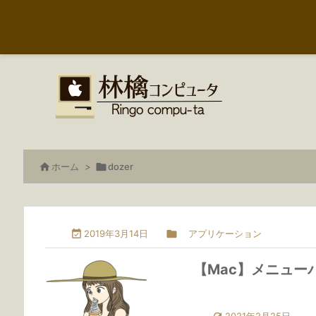

ホーム
>

dozer

2019年3月14日

アプリケーション
【Mac】メニュー