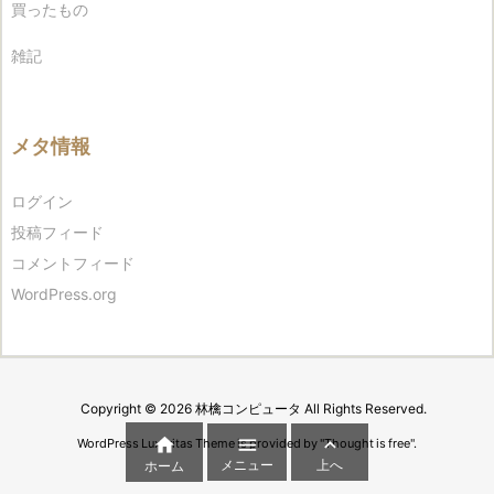
買ったもの
雑記
メタ情報
ログイン
投稿フィード
コメントフィード
WordPress.org
Copyright ©
2026
林檎コンピュータ
All Rights Reserved.



WordPress Luxeritas Theme is provided by "
Thought is free
".
メニュー
上へ
ホーム