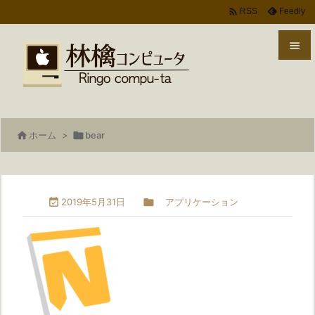

Feedly
RSS


メニ

サイ

ホーム
>

bear

前へ

次へ

2019年5月31日

アプリケーション

検索