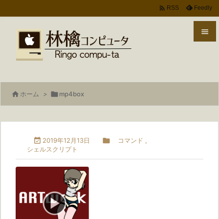

Feedly
RSS


メニ

サイ

ホーム
>

mp4box

前へ

次へ

2019年12月13日

コマンド
,
シェルスクリプト

検索