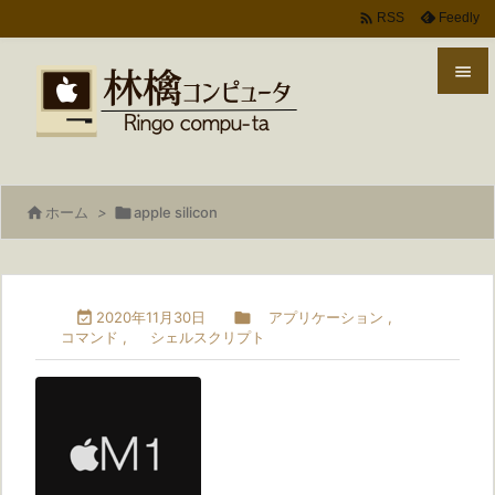

Feedly
RSS


メニ

サイ

ホーム
>

apple silicon

前へ

次へ

2020年11月30日

アプリケーション
,
コマンド
,
シェルスクリプト

検索